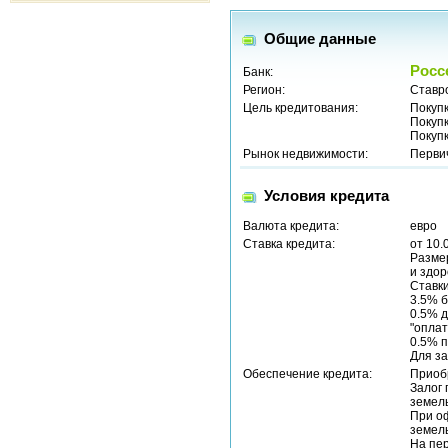
Общие данные
Росс
Банк:
Регион:
Ставр
Цель кредитования:
Покуп
Покуп
Покуп
Рынок недвижимости:
Перви
Условия кредита
Валюта кредита:
евро
Ставка кредита:
от 10.
Размер
и здор
Ставки
3.5% б
0.5% д
"оплат
0.5% п
Для за
Обеспечение кредита:
Приоб
Залог 
земель
При о
земель
На пер