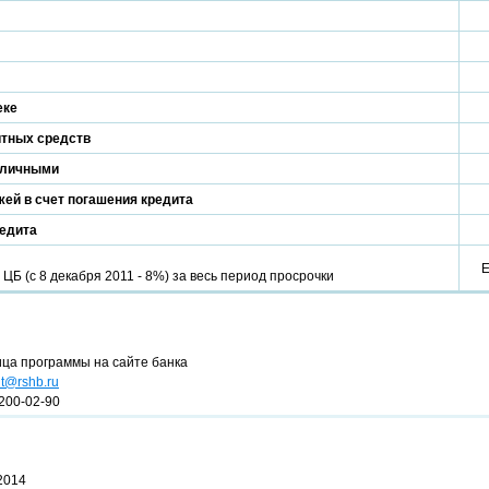
еке
итных средств
аличными
ей в счет погашения кредита
редита
Б (с 8 декабря 2011 - 8%) за весь период просрочки
ица программы на сайте банка
nt@rshb.ru
200-02-90
2014