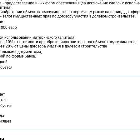
а - предоставление иных форм обеспечения (за исключение сделок с исполь
итива).
риобретении объектов недвижимости на первичном рынке на период до офор
– залог имущественных прав по договору участия в долевом строительстве.
лет
 000 евро
ри использовании материнского капитала;
нее 10% от стоимости приобретения/строительства объекта недвижимости;
ее 20% от цены договора участия в долевом строительстве
альными документами;
кой по форме банка.
дней
ебуется
лет
ется
ебуется
ода
есяцев
ли