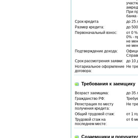
участк
аккред
При п
банка 
Срок кредита
до 25 
Размер кредита:
до 500
Первоначальный взнос:
от 0 %
0% - п
не ме
не мен
Подтверждение дохода:
Офици
Справ
Срок рассмотрения заявки:
до 10 
Нотариальное оформление
Не тр
договора:
Требования к заемщику
Возраст заемщика:
до 35 
Гражданство РФ:
Требу
Регистрация по месту
Не тр
получения кредита:
Общий трудовой стаж:
от 1 г
Трудовой стаж на
от 6 м
последнем месте:
Созаемщики и поручите