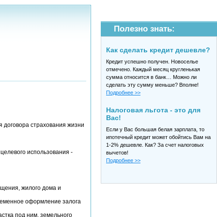
Полезно знать:
Как сделать кредит дешевле?
Кредит успешно получен. Новоселье
отмечено. Каждый месяц кругленькая
сумма относится в банк… Можно ли
сделать эту сумму меньше? Вполне!
Подробнее >>
Налоговая льгота - это для
Вас!
ия договора страхования жизни
Если у Вас большая белая зарплата, то
ипотечный кредит может обойтись Вам на
1-2% дешевле. Как? За счет налоговых
 целевого использования -
вычетов!
Подробнее >>
ещения, жилого дома и
ременное оформление залога
стка под ним, земельного