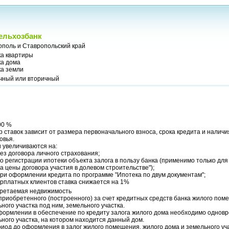
ельхозбанк
ополь и Ставропольский край
ка квартиры
ка дома
ка земли
чный или вторичный
00 %
 ставок зависит от размера первоначального взноса, срока кредита и налич
овья.
 увеличиваются на:
ез договора личного страхования;
о регистрации ипотеки объекта залога в пользу банка (применимо только для
а цены договора участия в долевом строительстве");
ри оформлении кредита по программе "Ипотека по двум документам";
рплатных клиентов ставка снижается на 1%
ретаемая недвижимость
приобретенного (построенного) за счет кредитных средств банка жилого пом
ного участка под ним, земельного участка.
формлении в обеспечение по кредиту залога жилого дома необходимо однов
ного участка, на котором находится данный дом.
иод до оформления в залог жилого помещения, жилого дома и земельного уча