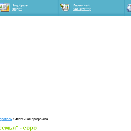
Подобрать
Ипотечный
кредит
калькулятор
врополь
/ Ипотечная программа
емья" - евро