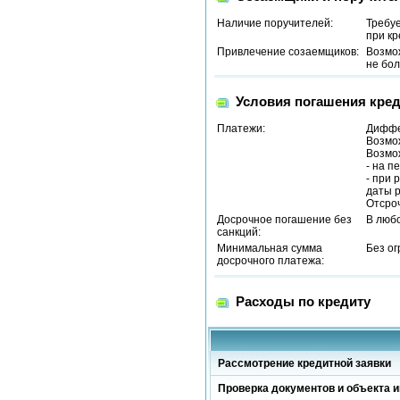
Наличие поручителей:
Требу
при кр
Привлечение созаемщиков:
Возмо
не бол
Условия погашения кред
Платежи:
Диффе
Возмож
Возмож
- на п
- при 
даты р
Отсроч
Досрочное погашение без
В люб
санкций:
Минимальная сумма
Без о
досрочного платежа:
Расходы по кредиту
Рассмотрение кредитной заявки
Проверка документов и объекта и