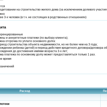
ется
едитовании на строительство жилого дома (за исключением долевого участия
жно
ее 3-х человек (в т.ч. не состоящих в родственных отношениях)
ита
ренцированные
ны и аннуитетные платежи (по выбору клиента);
на отсрочка по уплате основного долга:
ериод строительства объекта недвижимости, но не более чем на 3 года;
рождении ребенка (детей) в период действия кредитного договора/договора о
ождения до достижения им/ими возраста 3-х лет;
ка платежа по основному долгу может предоставляться только 1 раз.
ое время
граничений
Расход
Пе
потеки