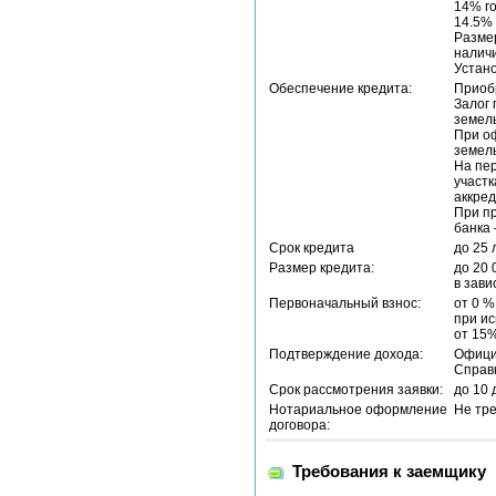
14% г
14.5%
Размер
наличи
Устано
Обеспечение кредита:
Приоб
Залог 
земель
При о
земель
На пер
участк
аккред
При п
банка 
Срок кредита
до 25 
Размер кредита:
до 20 
в зави
Первоначальный взнос:
от 0 %
при ис
от 15%
Подтверждение дохода:
Офици
Справ
Срок рассмотрения заявки:
до 10 
Нотариальное оформление
Не тр
договора:
Требования к заемщику