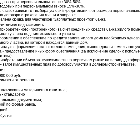
одовых при первоначальном взносе 30%-50%;
 годовых при первоначальном взносе 15%-30%.
 ставок зависит от выбора условий кредитования: от размера первоначальног
я договора страхования жизни и здоровья.
влена скидка для участников "Зарплатных проектов" банка
ретаемая недвижимость
приобретенного (построенного) за счет кредитных средств банка жилого пом
ного участка под ним, земельного участка.
формлении в обеспечение по кредиту залога жилого дома необходимо однов
ного участка, на котором находится данный дом.
иод до оформления в залог жилого помещения, жилого дома и земельного уча
а - предоставление иных форм обеспечения (за исключение сделок с исполь
итива).
риобретении объектов недвижимости на первичном рынке на период до офор
– залог имущественных прав по договору участия в долевом строительстве.
лет
000 000 руб.
симости от региона
пользовании материнского капитала;
 - стандартно
альными документами;
кой по форме банка.
дней
ебуется