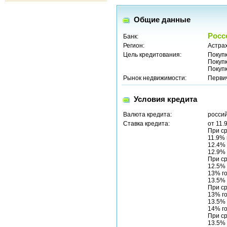
Общие данные
Росс
Банк:
Регион:
Астрах
Цель кредитования:
Покуп
Покуп
Покуп
Рынок недвижимости:
Перви
Условия кредита
Валюта кредита:
россий
Ставка кредита:
от 11.
При ср
11.9%
12.4%
12.9%
При ср
12.5%
13% г
13.5%
При ср
13% г
13.5%
14% г
При ср
13.5%