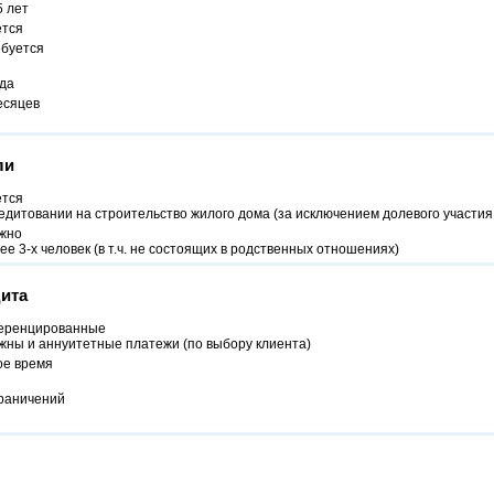
5 лет
ется
ебуется
ода
есяцев
ли
ется
едитовании на строительство жилого дома (за исключением долевого участия
жно
ее 3-х человек (в т.ч. не состоящих в родственных отношениях)
ита
ренцированные
жны и аннуитетные платежи (по выбору клиента)
ое время
граничений