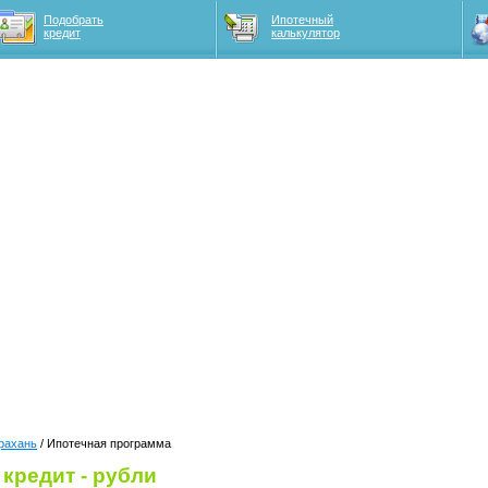
Подобрать
Ипотечный
кредит
калькулятор
рахань
/ Ипотечная программа
кредит - рубли