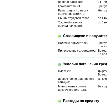
Возраст заемщика:
21 – 6
Гражданство РФ:
Требу
Регистрация по месту
Не тр
получения кредита:
Общий трудовой стаж:
от 1 г
Трудовой стаж на
от 6 м
последнем месте:
Созаемщики и поручите
Наличие поручителей:
Требу
при кр
Привлечение созаемщиков:
Возмо
не бол
Условия погашения кред
Платежи:
Диффе
Возмо
Досрочное погашение без
В люб
санкций:
Минимальная сумма
Без о
досрочного платежа:
Расходы по кредиту