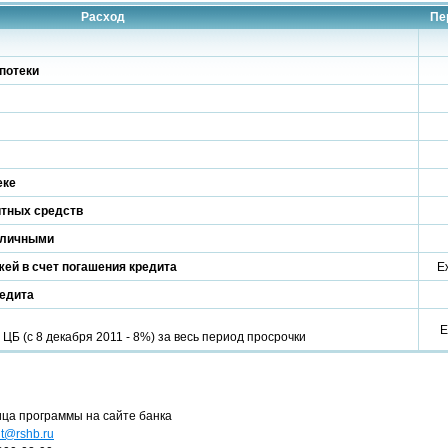
Расход
Пе
потеки
еке
итных средств
аличными
ей в счет погашения кредита
Е
редита
Е
Б (с 8 декабря 2011 - 8%) за весь период просрочки
ица программы на сайте банка
nt@rshb.ru