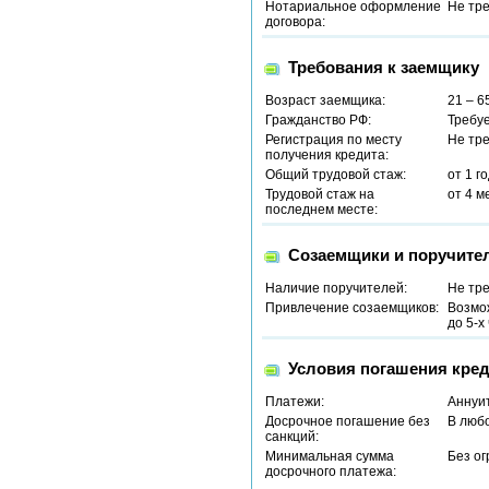
Нотариальное оформление
Не тр
договора:
Требования к заемщику
Возраст заемщика:
21 – 6
Гражданство РФ:
Требу
Регистрация по месту
Не тр
получения кредита:
Общий трудовой стаж:
от 1 г
Трудовой стаж на
от 4 м
последнем месте:
Созаемщики и поручите
Наличие поручителей:
Не тр
Привлечение созаемщиков:
Возмо
до 5-х
Условия погашения кред
Платежи:
Аннуи
Досрочное погашение без
В люб
санкций:
Минимальная сумма
Без о
досрочного платежа: