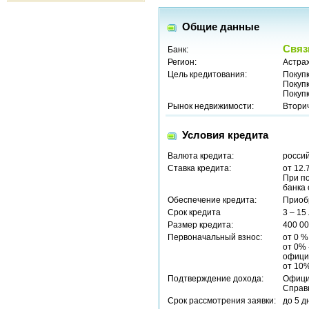
Общие данные
Связ
Банк:
Регион:
Астрах
Цель кредитования:
Покуп
Покуп
Покуп
Рынок недвижимости:
Втори
Условия кредита
Валюта кредита:
россий
Ставка кредита:
от 12.
При п
банка 
Обеспечение кредита:
Приоб
Срок кредита
3 – 15
Размер кредита:
400 00
Первоначальный взнос:
от 0 %
от 0% 
офици
от 10%
Подтверждение дохода:
Офици
Справ
Срок рассмотрения заявки:
до 5 д