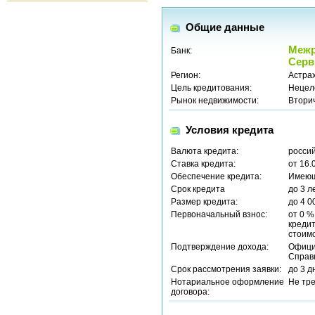
Общие данные
Межр
Банк:
Серв
Регион:
Астрах
Цель кредитования:
Нецел
Рынок недвижимости:
Втори
Условия кредита
Валюта кредита:
россий
Ставка кредита:
от 16.
Обеспечение кредита:
Имеющ
Срок кредита
до 3 л
Размер кредита:
до 4 0
Первоначальный взнос:
от 0 %
кредит
стоим
Подтверждение дохода:
Офици
Справ
Срок рассмотрения заявки:
до 3 д
Нотариальное оформление
Не тр
договора: