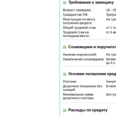
Требования к заемщику
Возраст заемщика:
18 – 6
Гражданство РФ:
Требу
Регистрация по месту
Не тр
получения кредита:
Общий трудовой стаж:
от 1 г
Трудовой стаж на
от 6 м
последнем месте:
Созаемщики и поручите
Наличие поручителей:
Не тр
Привлечение созаемщиков:
Возмо
до 4-х
Условия погашения кред
Платежи:
Аннуи
Досрочное погашение без
В люб
санкций:
Минимальная сумма
Без о
досрочного платежа:
Расходы по кредиту