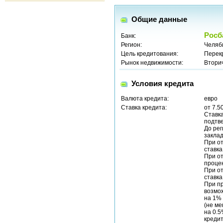
Общие данные
Росб
Банк:
Регион:
Челяб
Цель кредитования:
Перек
Рынок недвижимости:
Втори
Условия кредита
Валюта кредита:
евро
Ставка кредита:
от 7.5
Ставка
подтв
До рег
заклад
При от
ставка
При от
процен
При от
ставка
При пр
возмож
на 1%
(не ме
на 0.5
кредит