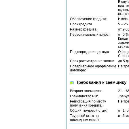
В случ
платеж
годовы
ставке
Обеспечение кредита:
Имеющ
Срок кредита
5 – 25
Размер кредита:
от 9 0
Первоначальный взнос:
от 0 %
Креди
задол
стоимо
Подтверждение дохода:
Офици
Справ
Срок рассмотрения заявки:
до 5 д
Нотариальное оформление
Не тр
договора:
Требования к заемщику
Возраст заемщика:
21 – 6
Гражданство РФ:
Требу
Регистрация по месту
Не тр
получения кредита:
Общий трудовой стаж:
от 1 г
Трудовой стаж на
от 6 м
последнем месте: