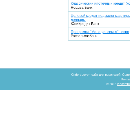
Классический ипотечный кредит (ко
Нордеа Банк
Целевой кредит под залог квартиры
доллары
ЮниКредит Банк
Программа "Молодая семья" - евро
Россельхозбанк
KindersLove
- сайт для родителей. Сове
Конта
© 2018
Ипотечн