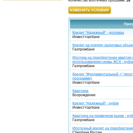
Количество ипотечных программ:
18
Прог
Кредит "Надежный" - доллары
Инвестторгбанк
Кредит на покупку залоговых объек
Газпромбанк
Ипотека на приобретение квартир 
использованием схемы ЖСК - рубл
Газпромбанк
Кредит "Фундаментальный +" (ипот
программе)
Инвестторгбанк
Квартира
Возрождение
Кредит "Надежный" - рубли
Инвестторгбанк
Квартира на первичном рынке - ру
Газпромбанк
Ипотечный кредит на приобретение
Сбербанк России