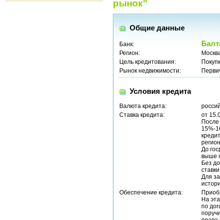
рынок"
Общие данные
Балт
Банк:
Регион:
Москв
Цель кредитования:
Покуп
Рынок недвижимости:
Перви
Условия кредита
Валюта кредита:
россий
Ставка кредита:
от 15.
После 
15%-16
кредит
регио
До гос
выше 
Без до
ставки
Для з
истори
Обеспечение кредита:
Приоб
На эта
по дог
поруч