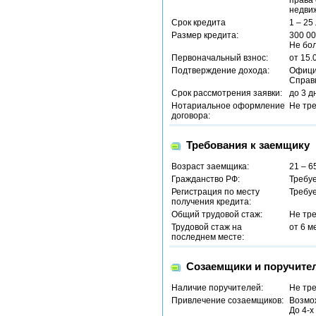
права 
недвиж
Срок кредита
1 – 25
Размер кредита:
300 00
Не бо
Первоначальный взнос:
от 15.
Подтверждение дохода:
Офици
Справ
Срок рассмотрения заявки:
до 3 д
Нотариальное оформление
Не тр
договора:
Требования к заемщику
Возраст заемщика:
21 – 6
Гражданство РФ:
Требу
Регистрация по месту
Требу
получения кредита:
Общий трудовой стаж:
Не тр
Трудовой стаж на
от 6 м
последнем месте:
Созаемщики и поручите
Наличие поручителей:
Не тр
Привлечение созаемщиков:
Возмо
До 4-х