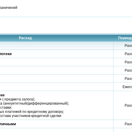
граничений
Расход
Период
Раз
потеки
Раз
Раз
Раз
Раз
Ежег
еке
 ( предмета залога);
ежа (аннуитетный/дифференцированный);
Раз
ставки;
вых платежей по кредитному договору;
состава участников кредитной сделки
аличными
Раз