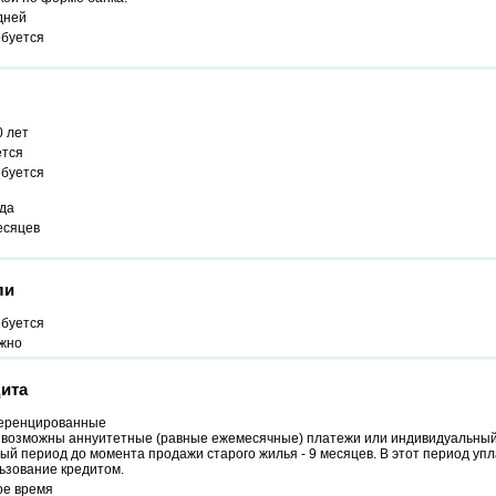
дней
ебуется
0 лет
ется
ебуется
ода
есяцев
ли
ебуется
жно
ита
ренцированные
, возможны аннуитетные (равные ежемесячные) платежи или индивидуальный
ый период до момента продажи старого жилья - 9 месяцев. В этот период уп
ьзование кредитом.
ое время