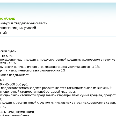
ромбанк
инбург и Свердловская область
ение жилищных условий
чный
ский рубль
– 15.50 %
погашения части кредита, предусмотренной кредитным договором в течение 
ется на 1%.
сутствии полиса личного страхования ставка увеличивается на 1%
рплатных клиентов ставка снижается на 1%
аяся недвижимость
лет
0 – 45 000 000 руб.
 предоставляемого кредита рассчитывается как минимальное из значений:
 от оценочной стоимости приобретаемой квартиры;
 от оценочной стоимости продаваемой квартиры плюс сумма кредита, предос
д;
ы кредита, рассчитанной с учетом минимальных затрат на содержание семьи.
00 %
альными документами;
кой по форме банка.