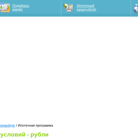
Подобрать
Ипотечный
кредит
калькулятор
теринбург
/ Ипотечная программа
условий - рубли