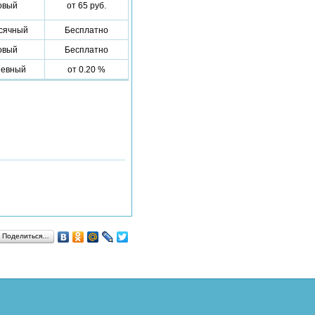
овый
от 65 руб.
сячный
Бесплатно
овый
Бесплатно
евный
от 0.20 %
Поделиться…