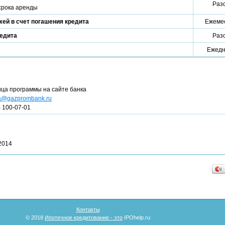
Раз
 срока аренды
ей в счет погашения кредита
Ежеме
редита
Раз
Ежедн
ица программы на сайте банка
ka@gazprombank.ru
) 100-07-01
2014
Контакты
© 2018
Ипотечное кредитование - это
IPOhelp.ru