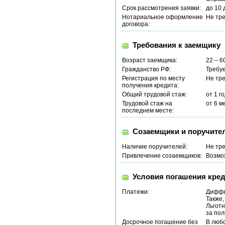
Срок рассмотрения заявки:
до 10 
Нотариальное оформление
Не тр
договора:
Требования к заемщику
Возраст заемщика:
22 – 6
Гражданство РФ:
Требу
Регистрация по месту
Не тр
получения кредита:
Общий трудовой стаж:
от 1 г
Трудовой стаж на
от 6 м
последнем месте:
Созаемщики и поручите
Наличие поручителей:
Не тр
Привлечение созаемщиков:
Возмо
Условия погашения кред
Платежи:
Диффе
Также
Льготн
за пол
Досрочное погашение без
В люб