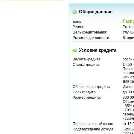
Общие данные
Газп
Банк:
Регион:
Екатер
Цель кредитования:
Улучш
Рынок недвижимости:
Втори
Условия кредита
Валюта кредита:
россий
Ставка кредита:
14.50 
После 
снижа
При от
Для за
Обеспечение кредита:
Имеющ
Срок кредита
до 30 
Размер кредита:
300 00
Объем
- 85%
- 70%
перио
- сумм
Первоначальный взнос:
от 15.
Подтверждение дохода:
Офици
Справ