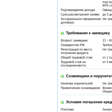
под за
80% ст
Подтверждение дохода:
Офици
Срок рассмотрения заявки:
до 5 д
Нотариальное оформление
Не тр
договора:
Требования к заемщику
Возраст заемщика:
21 – 6
Гражданство РФ:
Требу
Регистрация по месту
Не тр
получения кредита:
Общий трудовой стаж:
от 1 г
Трудовой стаж на
от 3 м
последнем месте:
Созаемщики и поручите
Наличие поручителей:
Не тр
Привлечение созаемщиков:
Возмо
Общее 
Условия погашения кред
Платежи:
Аннуи