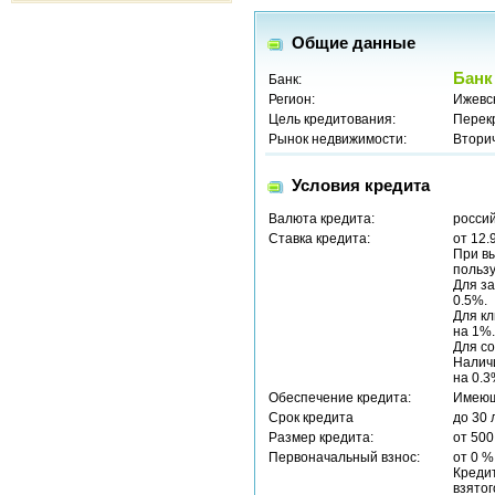
Общие данные
Банк
Банк:
Регион:
Ижевск
Цель кредитования:
Перек
Рынок недвижимости:
Втори
Условия кредита
Валюта кредита:
россий
Ставка кредита:
от 12.
При вы
пользу
Для за
0.5%.
Для кл
на 1%.
Для со
Наличи
на 0.
Обеспечение кредита:
Имеющ
Срок кредита
до 30 
Размер кредита:
от 500
Первоначальный взнос:
от 0 %
Креди
взятог