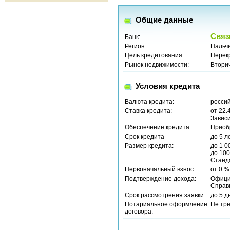
Общие данные
Связ
Банк:
Регион:
Нальч
Цель кредитования:
Перек
Рынок недвижимости:
Втори
Условия кредита
Валюта кредита:
россий
Ставка кредита:
от 22.
Зависи
Обеспечение кредита:
Приоб
Срок кредита
до 5 л
Размер кредита:
до 1 0
до 100
Станд
Первоначальный взнос:
от 0 %
Подтверждение дохода:
Офици
Справ
Срок рассмотрения заявки:
до 5 д
Нотариальное оформление
Не тр
договора: