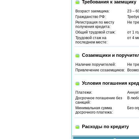
Требования к заемщику
Возраст заемщика:
23 – 6
Гражданство РФ:
Требу
Регистрация по месту
Не тр
получения кредита:
Общий трудовой стаж:
от 1 г
Трудовой стаж на
от 4 м
последнем месте:
Созаемщики и поручите
Наличие поручителей:
Не тр
Привлечение созаемщиков:
Возмо
Условия погашения кред
Платежи:
Аннуи
Досрочное погашение без
В люб
санкций:
Минимальная сумма
Без о
досрочного платежа:
Расходы по кредиту