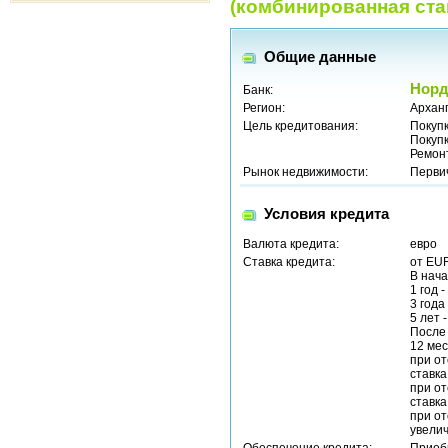
(комбинированная став
Общие данные
Норд
Банк:
Регион:
Арханг
Цель кредитования:
Покуп
Покуп
Ремон
Рынок недвижимости:
Перви
Условия кредита
Валюта кредита:
евро
Ставка кредита:
от EU
В нача
1 год -
3 года
5 лет 
После
12 мес
при от
ставка
при от
ставка
при от
увелич