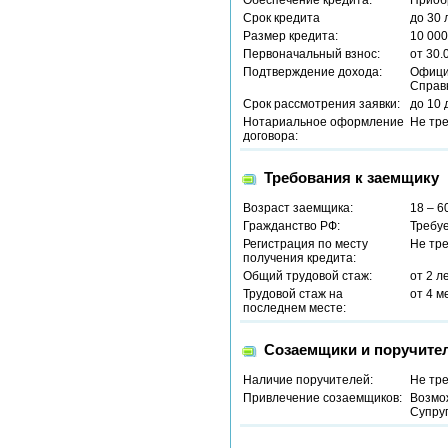
Обеспечение кредита:
Приоб
Срок кредита
до 30 
Размер кредита:
10 000
Первоначальный взнос:
от 30.
Подтверждение дохода:
Офици
Справ
Срок рассмотрения заявки:
до 10 
Нотариальное оформление
Не тр
договора:
Требования к заемщику
Возраст заемщика:
18 – 6
Гражданство РФ:
Требу
Регистрация по месту
Не тр
получения кредита:
Общий трудовой стаж:
от 2 л
Трудовой стаж на
от 4 м
последнем месте:
Созаемщики и поручите
Наличие поручителей:
Не тр
Привлечение созаемщиков:
Возмо
Супруг