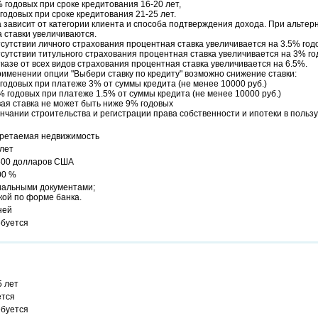
 годовых при сроке кредитования 16-20 лет,
годовых при сроке кредитования 21-25 лет.
 зависит от категории клиента и способа подтверждения дохода. При альте
 ставки увеличиваются.
сутствии личного страхования процентная ставка увеличивается на 3.5% год
сутствии титульного страхования процентная ставка увеличивается на 3% го
казе от всех видов страхования процентная ставка увеличивается на 6.5%.
именении опции "Выбери ставку по кредиту" возможно снижение ставки:
годовых при платеже 3% от суммы кредита (не менее 10000 руб.)
% годовых при платеже 1.5% от суммы кредита (не менее 10000 руб.)
ая ставка не может быть ниже 9% годовых
нчании строительства и регистрации права собственности и ипотеки в пользу
ретаемая недвижимость
 лет
 500 долларов США
00 %
альными документами;
кой по форме банка.
ней
ебуется
5 лет
ется
ебуется