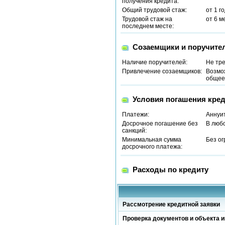
получения кредита:
Общий трудовой стаж:
от 1 г
Трудовой стаж на
от 6 м
последнем месте:
Созаемщики и поручите
Наличие поручителей:
Не тр
Привлечение созаемщиков:
Возмо
общее 
Условия погашения кред
Платежи:
Аннуи
Досрочное погашение без
В люб
санкций:
Минимальная сумма
Без о
досрочного платежа:
Расходы по кредиту
Рассмотрение кредитной заявки
Проверка документов и объекта и