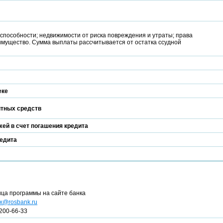
способности; недвижимости от риска повреждения и утраты; права
имущество. Сумма выплаты рассчитывается от остатка ссудной
еке
итных средств
ей в счет погашения кредита
редита
ица программы на сайте банка
x@rosbank.ru
200-66-33