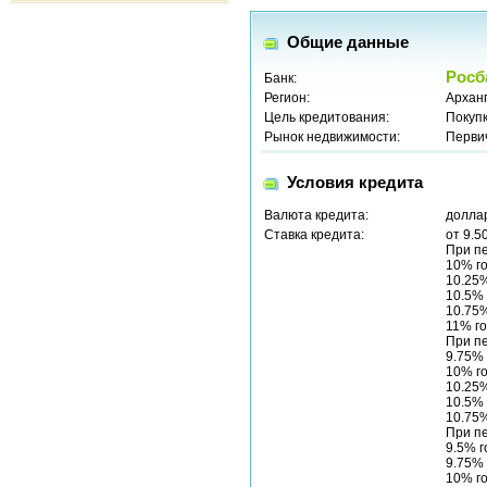
Общие данные
Росб
Банк:
Регион:
Арханг
Цель кредитования:
Покуп
Рынок недвижимости:
Перви
Условия кредита
Валюта кредита:
долла
Ставка кредита:
от 9.5
При п
10% го
10.25%
10.5% 
10.75%
11% го
При п
9.75% 
10% го
10.25%
10.5% 
10.75%
При п
9.5% г
9.75% 
10% го