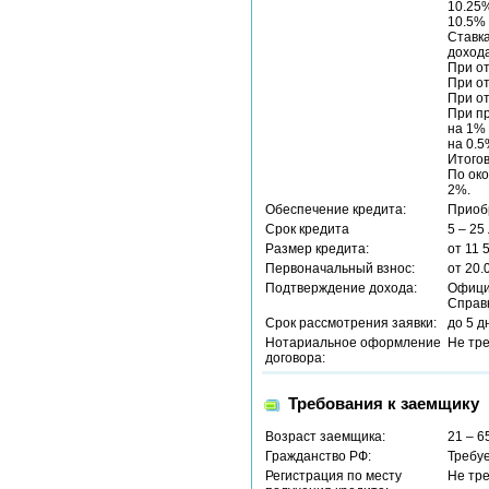
10.25%
10.5% 
Ставка
дохода
При от
При от
При от
При пр
на 1% 
на 0.5
Итогов
По око
2%.
Обеспечение кредита:
Приоб
Срок кредита
5 – 25
Размер кредита:
от 11
Первоначальный взнос:
от 20.
Подтверждение дохода:
Офици
Справ
Срок рассмотрения заявки:
до 5 д
Нотариальное оформление
Не тр
договора:
Требования к заемщику
Возраст заемщика:
21 – 6
Гражданство РФ:
Требу
Регистрация по месту
Не тр