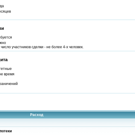
ода
есяцев
ли
ебуется
жно
число участников сделки - не более 4-х человек.
ита
тетные
ое время
граничений
Расход
потеки