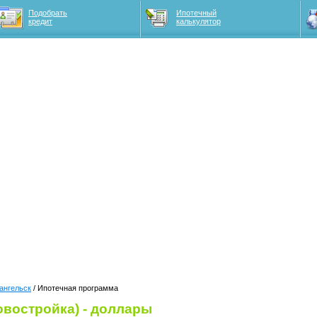
Подобрать
Ипотечный
кредит
калькулятор
ангельск
/ Ипотечная программа
овостройка) - доллары