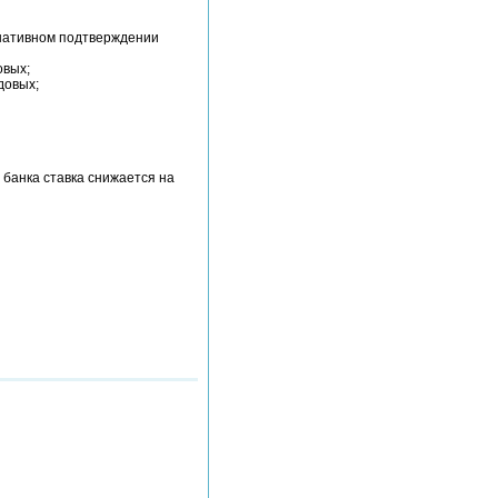
рнативном подтверждении
овых;
довых;
 банка ставка снижается на