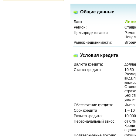
Общие данные
Инве
Банк:
Регион:
Ставр
Цель кредитования:
Ремон
Нецел
Рынок недвижимости:
Втори
Условия кредита
Валюта кредита:
долла
Ставка кредита:
10.50 
Размер
вида п
комисс
Ставк
страхо
Без ст
увели
Обеспечение кредита:
Имеющ
Срок кредита
1 – 10
Размер кредита:
10 00
Первоначальный взнос:
от 0 %
Кредит
оцено
Подтверждение дохода:
Офици