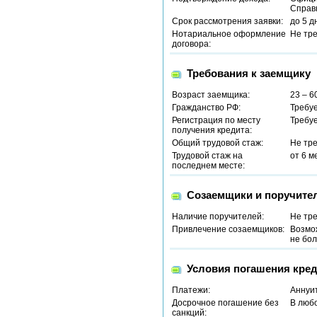
Справ
Срок рассмотрения заявки:
до 5 д
Нотариальное оформление
Не тр
договора:
Требования к заемщику
Возраст заемщика:
23 – 6
Гражданство РФ:
Требу
Регистрация по месту
Требу
получения кредита:
Общий трудовой стаж:
Не тр
Трудовой стаж на
от 6 м
последнем месте:
Созаемщики и поручите
Наличие поручителей:
Не тр
Привлечение созаемщиков:
Возмо
не бол
Условия погашения кред
Платежи:
Аннуи
Досрочное погашение без
В люб
санкций: