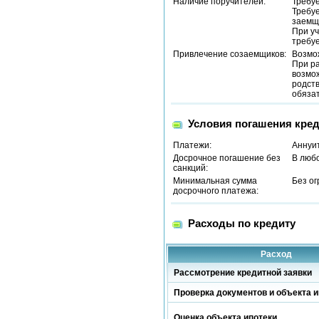
Наличие поручителей:
Требу
Требуе
заемщи
При уч
требуе
Привлечение созаемщиков:
Возмо
При р
возмож
родств
обязат
Условия погашения кред
Платежи:
Аннуи
Досрочное погашение без
В люб
санкций:
Минимальная сумма
Без о
досрочного платежа:
Расходы по кредиту
Расход
Рассмотрение кредитной заявки
Проверка документов и объекта и
Оценка объекта ипотеки