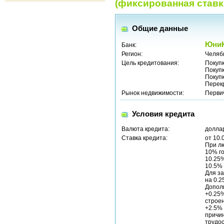
(фиксированная ставк
Общие данные
ЮниК
Банк:
Регион:
Челяб
Цель кредитования:
Покуп
Покуп
Покуп
Перек
Рынок недвижимости:
Перви
Условия кредита
Валюта кредита:
долла
Ставка кредита:
от 10.
При л
10% го
10.25%
10.5% 
Для за
на 0.
Допол
+0.25%
строен
+2.5% 
причи
трудос