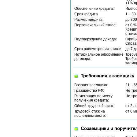
+1% пр
Обеспечение кредита:
Имеющ
Срок кредита
1 – 30
Размер кредита:
до 30
Первоначальный взнос:
от 0 %
Кредит
стоим
Подтверждение дохода:
Офици
Справ
Срок рассмотрения заявки:
до 7 д
Нотариальное оформление
Требу
договора:
Требо
заемщ
Требования к заемщику
Возраст заемщика:
21 – 6
Гражданство РФ:
Не тр
Регистрация по месту
Не тр
получения кредита:
Общий трудовой стаж:
от 2 л
Трудовой стаж на
от 6 м
последнем месте:
Созаемщики и поручите